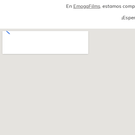
En
EmogaFilms,
estamos compro
¡Esper